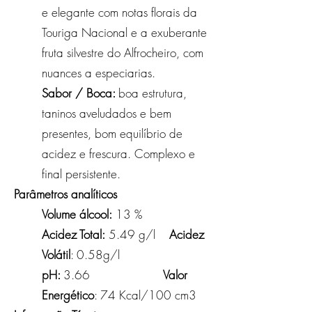
e elegante com notas florais da
Touriga Nacional e a exuberante
fruta silvestre do Alfrocheiro, com
nuances a especiarias.
Sabor / Boca:
boa estrutura,
taninos aveludados e bem
presentes, bom equilíbrio de
acidez e frescura. Complexo e
final persistente.
Parâmetros analíticos
Volume álcool:
13 %
Acidez Total:
5.49 g/l
Acidez
Volátil
: 0.58g/l
pH:
3.66
Valor
Energético
: 74 Kcal/100 cm3