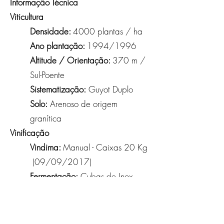
Informação Técnica
Viticultura
Densidade:
4000 plantas / ha
Ano plantação:
1994/1996
Altitude / Orientação:
370 m /
Sul-Poente
Sistematização:
Guyot Duplo
Solo:
Arenoso de origem
granítica
Vinificação
Vindima:
Manual - Caixas 20 Kg
(09/09/2017)
Fermentação:
Cubas de Inox
(temperatura controlada para
preservação da matriz
aromática). Estagiou 20 meses