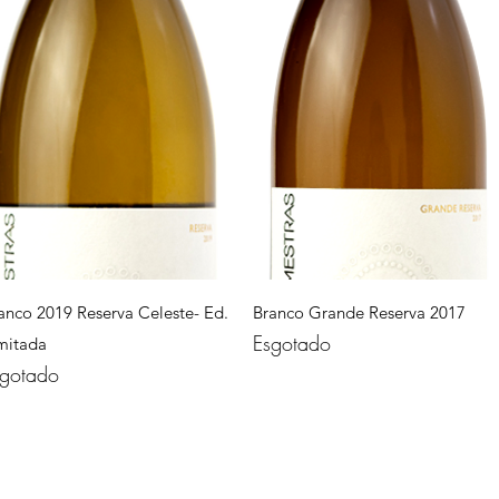
Visualização rápida
Visualização rápida
anco 2019 Reserva Celeste- Ed.
Branco Grande Reserva 2017
Esgotado
mitada
gotado