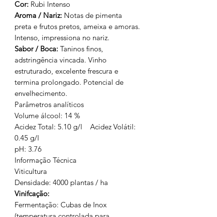
Cor:
Rubi Intenso
Aroma / Nariz
:
Notas de pimenta
preta e frutos pretos, ameixa e amoras.
Intenso, impressiona no nariz.
Sabor / Boca
:
T
aninos finos,
adstringência vincada. Vinho
estruturado, excelente frescura e
termina prolongado. Potencial de
envelhecimento.
Parâmetros analíticos
Volume álcool:
14 %
Acidez Total
: 5.10 g/l Acidez Volátil:
0.45 g/l
pH
: 3.76
Informação Técnica
Viticultura
Densidade
: 4000 plantas / ha
Vinifcação:
Fermentação
: Cubas de Inox
(temperatura controlada para