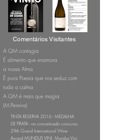
Comentários Visitantes
A QM contagia
É alimento que enamora
a nossa Alma
É pura Poesia que nos seduz com
toda a calma
A QM é mais que magia
(M.Pereira)
TINTA RESERVA 2016 - MEDALHA
DE PRATA - no conceituado concurso
29th Grand International Wine
Award MUNDUS VINI.
Mundus Vini.