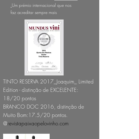
Um prémio internacional que nos
faz acreditar sempre mais
TINTO RESERVA 2017_Joaquim_ Limited
Edition - distinção de EXCELENTE:
18/20 pontos
BRANCO DOC 2016, distinção de
Muito Bom:17.5/20 pontos.
@
revistapaixaopelovinho.com