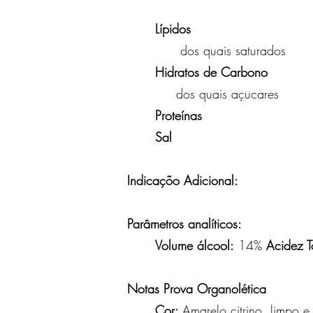
81
Lípidos
0
dos quais satura
Hidratos de Carbono
0
dos quais açuca
Proteínas
0
Sal
0
Indicaçõo Adicional:
Parâmetros analíticos:
Volume álcool:
14%
Acidez T
Notas Prova Organolética
Cor:
Amarelo citrino, limpo e