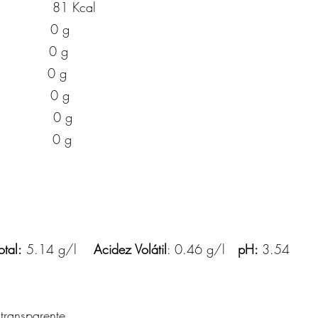
 Kcal
 g
dos 0 g
 g
res 0 g
 g
 g
otal:
5.14 g/l
Acidez Volátil
: 0.46 g/l
pH:
3.54
 transparente