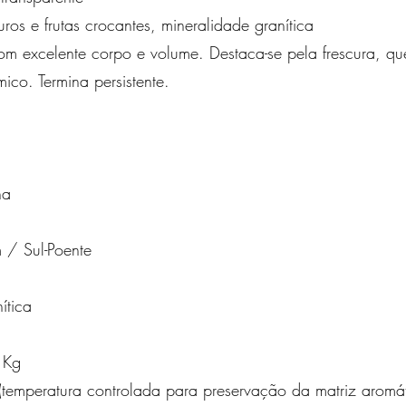
ros e frutas crocantes, mineralidade granítica
com excelente corpo e volume. Destaca-se pela frescura, qu
ico. Termina persistente.
ha
 / Sul-Poente
ítica
0 Kg
temperatura controlada para preservação da matriz aromát