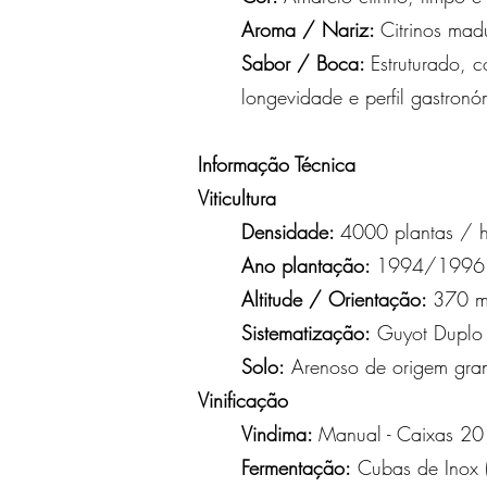
Aroma / Nariz:
Citrinos madu
Sabor / Boca:
Estruturado, 
longevidade e perfil gastronóm
Informação Técnica
Viticultura
Densidade:
4000 plantas / 
Ano plantação:
1994/1996
Altitude / Orientação:
370 m
Sistematização:
Guyot Duplo
Solo:
Arenoso de origem gran
Vinificação
Vindima:
Manual - Caixas 2
Fermentação:
Cubas de Inox (