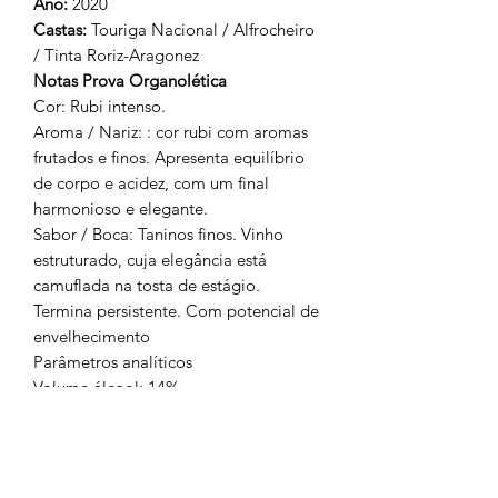
Ano:
2020
Castas:
Touriga Nacional / Alfrocheiro
/ Tinta Roriz-Aragonez
Notas Prova Organolética
Cor: Rubi intenso.
Aroma / Nariz: : cor rubi com aromas
frutados e finos. Apresenta equilíbrio
de corpo e acidez, com um final
harmonioso e elegante.
Sabor / Boca: Taninos finos. Vinho
estruturado, cuja elegância está
camuflada na tosta de estágio.
Termina persistente. Com potencial de
envelhecimento
Parâmetros analíticos
Volume álcool: 14%
Acidez Total: 5,13 g/l Acidez Volátil:
0,26 g/l
pH: 3,66
Informação Técnica